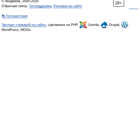
© Академик, 2000-2026
18+
Обратная связь:
Техподдержка
,
Реклама на сайте
👣 Путешествия
Экспорт словарей на сайты
, сделанные на PHP,
Joomla,
Drupal,
WordPress, MODx.