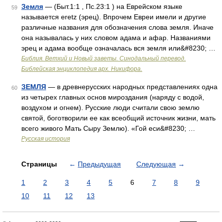
Земля
— (Быт.1:1 , Пс.23:1 ) на Еврейском языке
59
называется eretz (эрец). Впрочем Евреи имели и другие
различные названия для обозначения слова земля. Иначе
она называлась у них словом адама и афар. Названиями
эрец и адама вообще означалась вся земля или&#8230; …
Библия. Ветхий и Новый заветы. Синодальный перевод.
Библейская энциклопедия арх. Никифора.
ЗЕМЛЯ
— в древнерусских народных представлениях одна
60
из четырех главных основ мироздания (наряду с водой,
воздухом и огнем). Русские люди считали свою землю
святой, боготворили ее как всеобщий источник жизни, мать
всего живого Мать Сыру Землю). «Гой еси&#8230; …
Русская история
Страницы
←
Предыдущая
Следующая
→
1
2
3
4
5
6
7
8
9
10
11
12
13