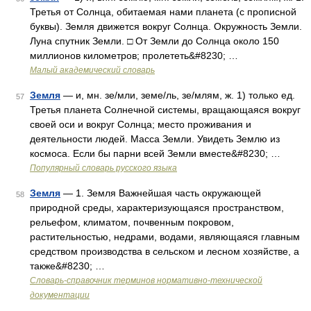
Третья от Солнца, обитаемая нами планета (с прописной
буквы). Земля движется вокруг Солнца. Окружность Земли.
Луна спутник Земли. □ От Земли до Солнца около 150
миллионов километров; пролететь&#8230; …
Малый академический словарь
Земля
— и, мн. зе/мли, земе/ль, зе/млям, ж. 1) только ед.
57
Третья планета Солнечной системы, вращающаяся вокруг
своей оси и вокруг Солнца; место проживания и
деятельности людей. Масса Земли. Увидеть Землю из
космоса. Если бы парни всей Земли вместе&#8230; …
Популярный словарь русского языка
Земля
— 1. Земля Важнейшая часть окружающей
58
природной среды, характеризующаяся пространством,
рельефом, климатом, почвенным покровом,
растительностью, недрами, водами, являющаяся главным
средством производства в сельском и лесном хозяйстве, а
также&#8230; …
Словарь-справочник терминов нормативно-технической
документации