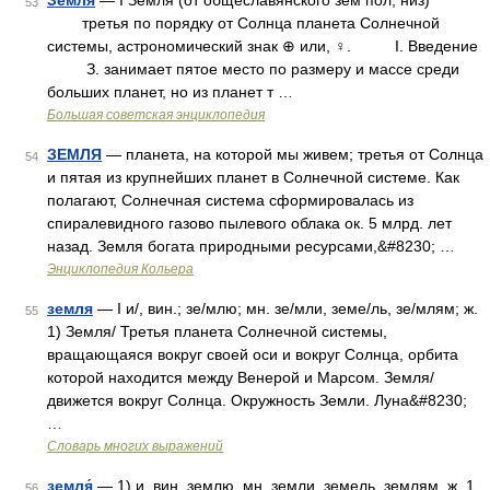
Земля
— I Земля (от общеславянского зем пол, низ)
53
третья по порядку от Солнца планета Солнечной
системы, астрономический знак ⊕ или, ♀. I. Введение
З. занимает пятое место по размеру и массе среди
больших планет, но из планет т …
Большая советская энциклопедия
ЗЕМЛЯ
— планета, на которой мы живем; третья от Солнца
54
и пятая из крупнейших планет в Солнечной системе. Как
полагают, Солнечная система сформировалась из
спиралевидного газово пылевого облака ок. 5 млрд. лет
назад. Земля богата природными ресурсами,&#8230; …
Энциклопедия Кольера
земля
— I и/, вин.; зе/млю; мн. зе/мли, земе/ль, зе/млям; ж.
55
1) Земля/ Третья планета Солнечной системы,
вращающаяся вокруг своей оси и вокруг Солнца, орбита
которой находится между Венерой и Марсом. Земля/
движется вокруг Солнца. Окружность Земли. Луна&#8230;
…
Словарь многих выражений
земля́
— 1) и, вин. землю, мн. земли, земель, землям, ж. 1.
56